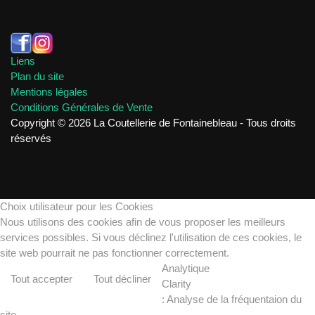
Liens
Plan du site
Mentions légales
Conditions Générales de Vente
Copyright © 2026 La Coutellerie de Fontainebleau - Tous droits
réservés
Choix utilisateur pour les Cookies
Nous utilisons des cookies afin de vous proposer les meilleurs
services possibles. Si vous déclinez l'utilisation de ces cookies, le
site web pourrait ne pas fonctionner correctement.
Analytique
Tout accepter
Tout décliner
Clarity
: Analyse de la fréquentaion du
site